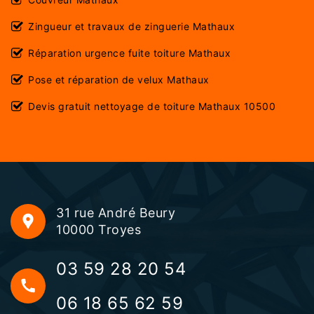
Zingueur et travaux de zinguerie Mathaux
Réparation urgence fuite toiture Mathaux
Pose et réparation de velux Mathaux
Devis gratuit nettoyage de toiture Mathaux 10500
31 rue André Beury
10000 Troyes
03 59 28 20 54
06 18 65 62 59