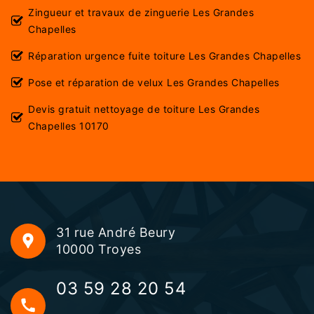
Zingueur et travaux de zinguerie Les Grandes
Chapelles
Réparation urgence fuite toiture Les Grandes Chapelles
Pose et réparation de velux Les Grandes Chapelles
Devis gratuit nettoyage de toiture Les Grandes
Chapelles 10170
31 rue André Beury
10000 Troyes
03 59 28 20 54