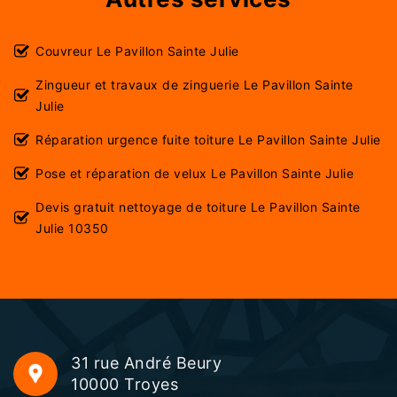
Couvreur Le Pavillon Sainte Julie
Zingueur et travaux de zinguerie Le Pavillon Sainte
Julie
Réparation urgence fuite toiture Le Pavillon Sainte Julie
Pose et réparation de velux Le Pavillon Sainte Julie
Devis gratuit nettoyage de toiture Le Pavillon Sainte
Julie 10350
31 rue André Beury
10000 Troyes