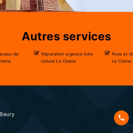
Autres services
ravaux de
Réparation urgence fuite
Pose et r
Chene
toiture Le Chene
Le Chene
 Beury
s