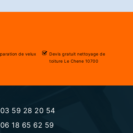
éparation de velux
Devis gratuit nettoyage de
toiture Le Chene 10700
03 59 28 20 54
06 18 65 62 59