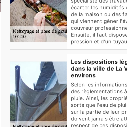
spécialiste des travau
écarter les humidités 
de la maison ou des fa
qui viennent gêner l'év
couvreur professionne
Ensuite, il faut dispo
pression et d'un tuya
Les dispositions lé
dans la ville de La
environs
Selon les informations
des règlementations à
pluie. Ainsi, les propr
sorte que l'eau de plu
sur la partie de leur p
doivent jamais être att
respect de ces disposit