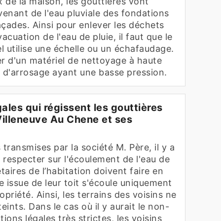
x de la maison, les gouttières vont
venant de l'eau pluviale des fondations
çades. Ainsi pour enlever les déchets
acuation de l'eau de pluie, il faut que le
l utilise une échelle ou un échafaudage.
ser d'un matériel de nettoyage à haute
u d'arrosage ayant une basse pression.
gales qui régissent les gouttières
 Villeneuve Au Chene et ses
 transmises par la société M. Père, il y a
 respecter sur l'écoulement de l'eau de
iétaires de l’habitation doivent faire en
ie issue de leur toit s'écoule uniquement
ropriété. Ainsi, les terrains des voisins ne
eints. Dans le cas où il y aurait le non-
ions légales très strictes, les voisins