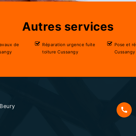
Autres services
ravaux de
Réparation urgence fuite
Pose et r
ssangy
toiture Cussangy
Cussangy
 Beury
s