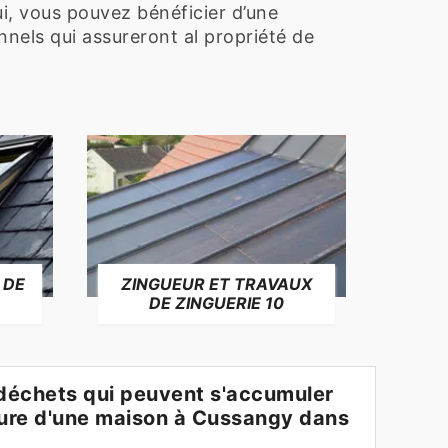
ui, vous pouvez bénéficier d’une
nels qui assureront al propriété de
 DE
ZINGUEUR ET TRAVAUX
RÉP
DE ZINGUERIE 10
F
s déchets qui peuvent s'accumuler
iture d'une maison à Cussangy dans