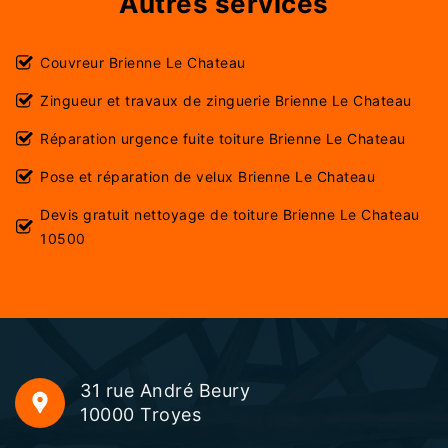
Autres services
Couvreur Brienne Le Chateau
Zingueur et travaux de zinguerie Brienne Le Chateau
Réparation urgence fuite toiture Brienne Le Chateau
Pose et réparation de velux Brienne Le Chateau
Devis gratuit nettoyage de toiture Brienne Le Chateau
10500
31 rue André Beury
10000 Troyes