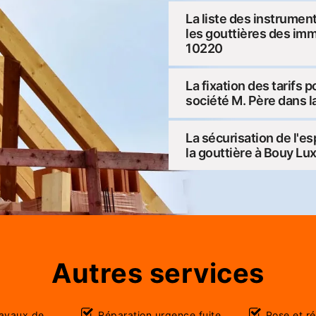
La liste des instrumen
les gouttières des im
10220
La fixation des tarifs 
société M. Père dans l
La sécurisation de l'es
la gouttière à Bouy L
Autres services
ravaux de
Réparation urgence fuite
Pose et r