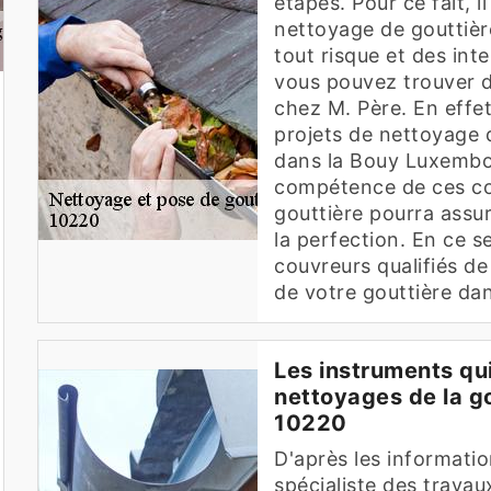
étapes. Pour ce fait, i
nettoyage de gouttière
tout risque et des inte
vous pouvez trouver 
chez M. Père. En effet
projets de nettoyage d
dans la Bouy Luxembour
compétence de ces co
gouttière pourra assur
la perfection. En ce s
couvreurs qualifiés de
de votre gouttière dan
Les instruments qui
nettoyages de la g
10220
D'après les informatio
spécialiste des travau