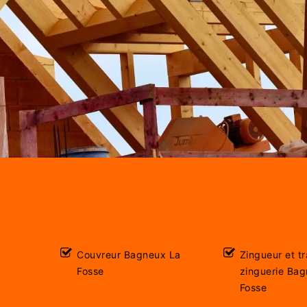
Couvreur Bagneux La
Zingueur et t
Fosse
zinguerie Ba
Fosse