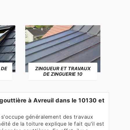
 DE
ZINGUEUR ET TRAVAUX
RÉP
DE ZINGUERIE 10
F
 gouttière à Avreuil dans le 10130 et
i s'occupe généralement des travaux
ité de la toiture explique le fait qu'il est