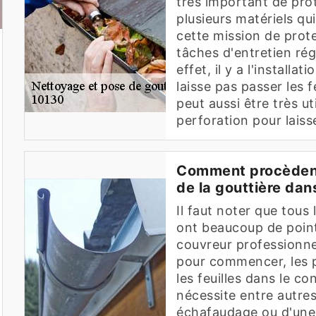
très important de proté
plusieurs matériels qu
cette mission de prote
tâches d'entretien rég
effet, il y a l'installa
laisse pas passer les f
peut aussi être très ut
perforation pour laisse
Comment procèdent
de la gouttière dans
Il faut noter que tous
ont beaucoup de poin
couvreur professionnel
pour commencer, les p
les feuilles dans le co
nécessite entre autres 
échafaudage ou d'une n