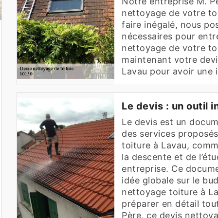
Notre entreprise M. Pè
nettoyage de votre toi
faire inégalé, nous po
nécessaires pour entr
nettoyage de votre toit
maintenant votre devis
Lavau pour avoir une 
Le devis : un outil
Le devis est un docume
des services proposés
toiture à Lavau, comm
la descente et de l’ét
entreprise. Ce docume
idée globale sur le bu
nettoyage toiture à La
préparer en détail tou
Père, ce devis nettoy