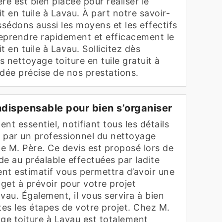
re est bien placée pour réaliser le
t en tuile à Lavau. À part notre savoir-
ssédons aussi les moyens et les effectifs
eprendre rapidement et efficacement le
 en tuile à Lavau. Sollicitez dès
 nettoyage toiture en tuile gratuit à
idée précise de nos prestations.
 indispensable pour bien s’organiser
nt essentiel, notifiant tous les détails
 par un professionnel du nettoyage
e M. Père. Ce devis est proposé lors de
ude au préalable effectuées par ladite
nt estimatif vous permettra d’avoir une
dget à prévoir pour votre projet
vau. Également, il vous servira à bien
tes les étapes de votre projet. Chez M.
age toiture à Lavau est totalement