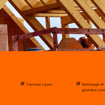
Couvreur Lavau
Nettoyage et
gouttière Lav