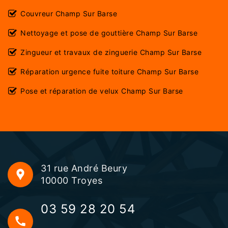
Couvreur Champ Sur Barse
Nettoyage et pose de gouttière Champ Sur Barse
Zingueur et travaux de zinguerie Champ Sur Barse
Réparation urgence fuite toiture Champ Sur Barse
Pose et réparation de velux Champ Sur Barse
31 rue André Beury
10000 Troyes
03 59 28 20 54