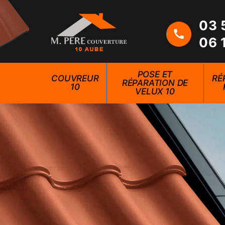
03 
06 
POSE ET
COUVREUR
RÉ
RÉPARATION DE
10
VELUX 10