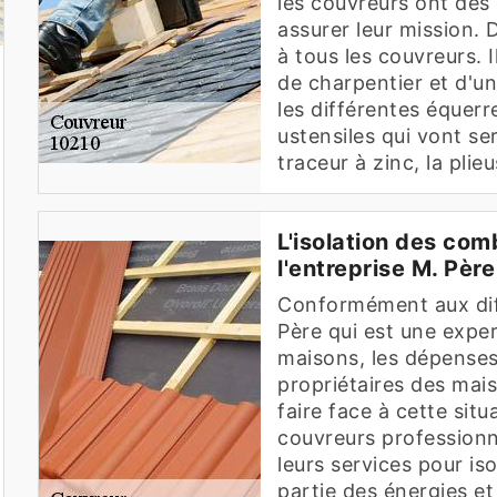
les couvreurs ont des
assurer leur mission. D
à tous les couvreurs. I
de charpentier et d'un 
les différentes équerre
ustensiles qui vont ser
traceur à zinc, la plie
L'isolation des com
l'entreprise M. Père
Conformément aux diff
Père qui est une exper
maisons, les dépenses
propriétaires des mai
faire face à cette situ
couvreurs professionn
leurs services pour iso
partie des énergies et