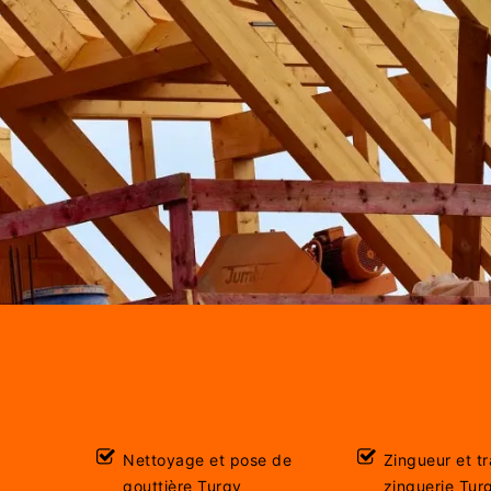
Nettoyage et pose de
Zingueur et t
gouttière Turgy
zinguerie Tur