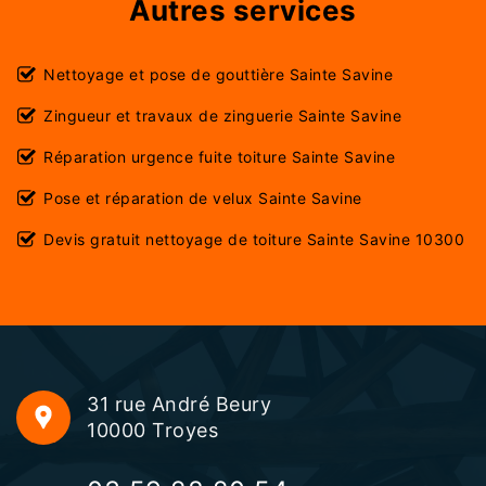
Autres services
Nettoyage et pose de gouttière Sainte Savine
Zingueur et travaux de zinguerie Sainte Savine
Réparation urgence fuite toiture Sainte Savine
Pose et réparation de velux Sainte Savine
Devis gratuit nettoyage de toiture Sainte Savine 10300
31 rue André Beury
10000 Troyes