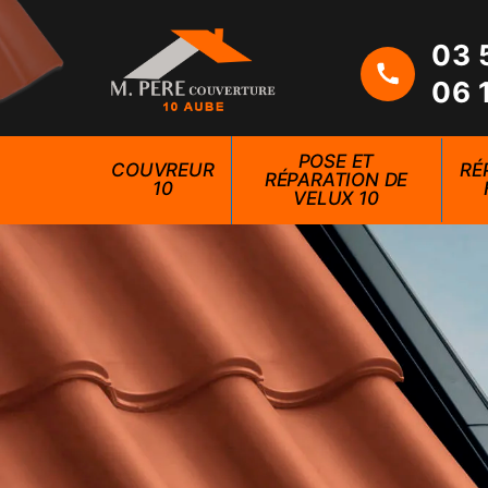
03 
06 
POSE ET
COUVREUR
RÉ
RÉPARATION DE
10
VELUX 10