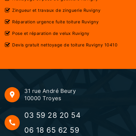
Zingueur et travaux de zinguerie Ruvigny
Réparation urgence fuite toiture Ruvigny
Pose et réparation de velux Ruvigny
Devis gratuit nettoyage de toiture Ruvigny 10410
31 rue André Beury
10000 Troyes
03 59 28 20 54
06 18 65 62 59