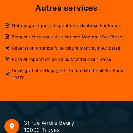
Autres services
Nettoyage et pose de gouttière Montreuil Sur Barse
Zingueur et travaux de zinguerie Montreuil Sur Barse
Réparation urgence fuite toiture Montreuil Sur Barse
Pose et réparation de velux Montreuil Sur Barse
Devis gratuit nettoyage de toiture Montreuil Sur Barse
10270
31 rue André Beury
10000 Troyes