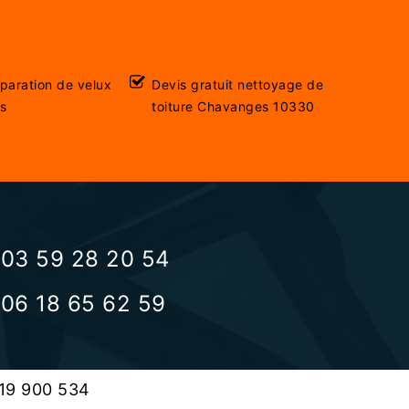
éparation de velux
Devis gratuit nettoyage de
s
toiture Chavanges 10330
03 59 28 20 54
06 18 65 62 59
519 900 534