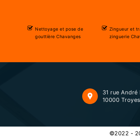
Nettoyage et pose de
Zingueur et t
gouttière Chavanges
zinguerie Ch
31 rue André
10000 Troye
©2022 - 20