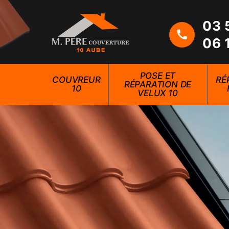
03 
06 
POSE ET
COUVREUR
RÉ
RÉPARATION DE
10
VELUX 10