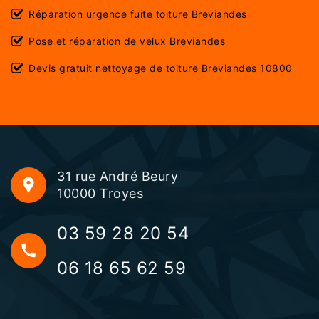
Réparation urgence fuite toiture Breviandes
Pose et réparation de velux Breviandes
Devis gratuit nettoyage de toiture Breviandes 10800
31 rue André Beury
10000 Troyes
03 59 28 20 54
06 18 65 62 59